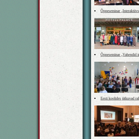
Õppeseminar „Interaktiivs
Õppeseminar „Vahendid in
Eesti koolides jätkuvad r