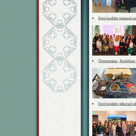
Eesti koolides toimusid 
Õppeseminar „Keeleõppe 
Eesti koolides jätkuvad 