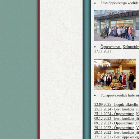
Eesti õppekeelega koolide
Õppeseminar „Kultuuridev
27.11.2021
Pühapäevakoolide laste su
22.09.2025 - Loquiz viktoriin
25.11.2024 - Eesti koolides t
25.11.2024 - Õppeseminar „Ke
09.12.2023 - Eesti koolides j
09.12.2023 - Õppeseminar „Int
29.11.2022 - Õppeseminar „Vah
29.11.2022 - Eesti koolides j
27.11.2021 - Eesti õppekeeleg