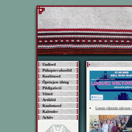
Uudised
Pühapäevakoolid
Koolitused
Õpetajate ühing
Pildigalerii
Viited
Artiklid
Kuulutused
Loquiz viktoriin rahvuste
Kalender
Arhiiv