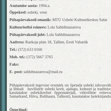
Asutamise aasta:
1994.a.
Õppekeel:
usbeki, vene
Pühapäevakooli omanik:
MTÜ Usbeki Kultuurikeskus Safar
Kultuuriseltsi esimees:
Lola Sahhibnazarova
Pühapäevakooli juht:
Lola Sahhibnazarova
Aadress:
Raekoja plats 18, Tallinn, Eesti Vabariik
Tel.:
(372) 633 0160
Mob. tel.:
(372) 5667 3765
Faks:
E- post:
sahhibnazarova@mail.ru
Pühapäevakooli tegevuse eesmärk on õpetada usbeki rahvusvähe
ja lihtsalt huvilistele usbeki keelt, ajalugu, kultuuri ja traditsi
kasutatakse usbekikeelset õppematerjali, videofilme erinevat
Samarkand, Hiiva, Buhhaara, Taškent), kasutatakse lastekirjandu
Õppejõud: