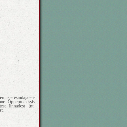
muste esindajatele
oone. Õppeprotsessis
est linnadest (nt.
st.