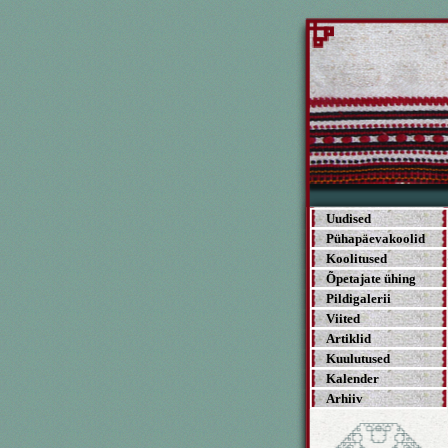
Uudised
Pühapäevakoolid
Koolitused
Õpetajate ühing
Pildigalerii
Viited
Artiklid
Kuulutused
Kalender
Arhiiv