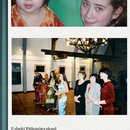
Usbeki Pühapäevakool