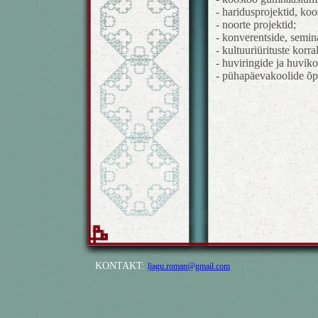
- haridusprojektid, ko
- noorte projektid;
- konverentside, semina
- kultuuriürituste korr
- huviringide ja huvik
- pühapäevakoolide õpi
KONTAKT:
ljagu.roman@gmail.com