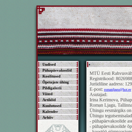
Uudised
Pühapäevakoolid
MTÜ Eesti Rahvusväh
Koolitused
Registrikood: 802698
Õpetajate ühing
Juriidiline aadress: 1
Pildigalerii
E-post:
romanljagu@hot.ee
Viited
Asutajad:
Irina Kerimova, Pühap
Artiklid
Roman Ljagu, Tallinna
Kuulutused
Ühingu eesmärgiks on 
Kalender
Ühingu tegutsemisalad
Arhiiv
- pühapäevakoolide as
- pühapäevakoolide õpe
- koostöö gümnaasiumi