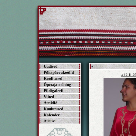
Uudised
Pühapäevakoolid
«
12.11.2
Koolitused
Õpetajate ühing
Pildigalerii
Viited
Artiklid
Kuulutused
Kalender
Arhiiv