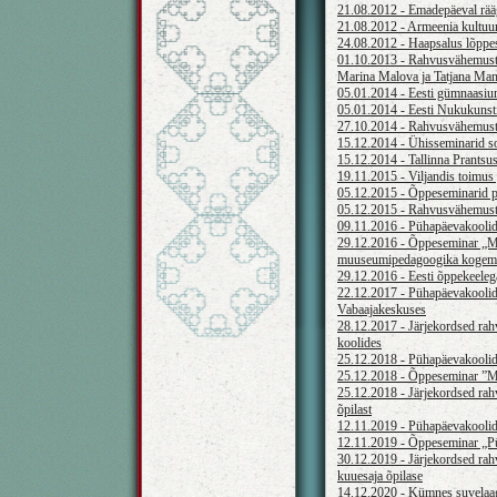
21.08.2012 - Emadepäeval rääg
21.08.2012 - Armeenia kultuur
24.08.2012 - Haapsalus lõppe
01.10.2013 - Rahvusvähemuste p
Marina Malova ja Tatjana Man
05.01.2014 - Eesti gümnaasiu
05.01.2014 - Eesti Nukukunsti
27.10.2014 - Rahvusvähemuste 
15.12.2014 - Ühisseminarid s
15.12.2014 - Tallinna Prants
19.11.2015 - Viljandis toimus 
05.12.2015 - Õppeseminarid pü
05.12.2015 - Rahvusvähemuste 
09.11.2016 - Pühapäevakoolide
29.12.2016 - Õppeseminar „M
muuseumipedagoogika kogemu
29.12.2016 - Eesti õppekeeleg
22.12.2017 - Pühapäevakoolide
Vabaajakeskuses
28.12.2017 - Järjekordsed rah
koolides
25.12.2018 - Pühapäevakoolide
25.12.2018 - Õppeseminar ”M
25.12.2018 - Järjekordsed rah
õpilast
12.11.2019 - Pühapäevakoolid
12.11.2019 - Õppeseminar „P
30.12.2019 - Järjekordsed rah
kuuesaja õpilase
14.12.2020 - Kümnes suvelaa