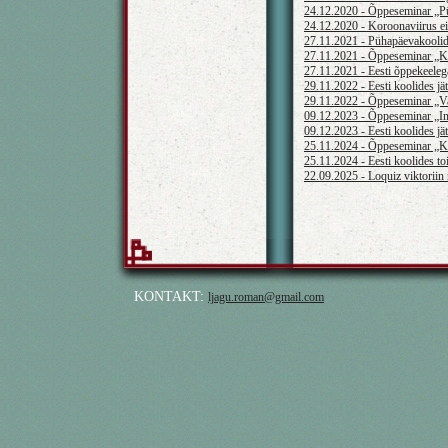
24.12.2020 - Õppeseminar „Pü
24.12.2020 - Koroonaviirus ei
27.11.2021 - Pühapäevakoolide 
27.11.2021 - Õppeseminar „Ku
27.11.2021 - Eesti õppekeeleg
29.11.2022 - Eesti koolides j
29.11.2022 - Õppeseminar „Vah
09.12.2023 - Õppeseminar „Int
09.12.2023 - Eesti koolides j
25.11.2024 - Õppeseminar „Ke
25.11.2024 - Eesti koolides t
22.09.2025 - Loquiz viktoriin
KONTAKT:
ljagu.roman@gmail.com