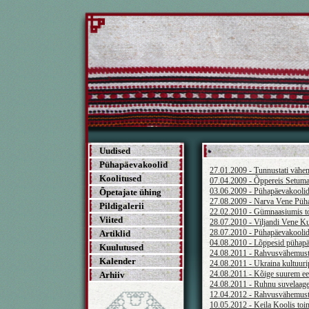
Uudised
Pühapäevakoolid
27.01.2009 - Tunnustati väh
Koolitused
07.04.2009 - Õppereis Setuma
03.06.2009 - Pühapäevakoolide
Õpetajate ühing
27.08.2009 - Narva Vene Püha
Pildigalerii
22.02.2010 - Gümnaasiumis t
Viited
28.07.2010 - Viljandi Vene K
28.07.2010 - Pühapäevakoolide
Artiklid
04.08.2010 - Lõppesid pühapäe
Kuulutused
24.08.2011 - Rahvusvähemuste
Kalender
24.08.2011 - Ukraina kultuuri
24.08.2011 - Kõige suurem ees
Arhiiv
24.08.2011 - Ruhnu suvelaager
12.04.2012 - Rahvusvähemuste
10.05.2012 - Keila Koolis toi