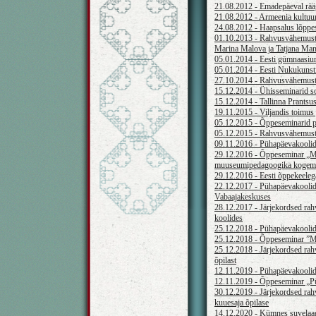
21.08.2012 - Emadepäeval rääg
21.08.2012 - Armeenia kultuur
24.08.2012 - Haapsalus lõppe
01.10.2013 - Rahvusvähemuste p
Marina Malova ja Tatjana Man
05.01.2014 - Eesti gümnaasiu
05.01.2014 - Eesti Nukukunsti
27.10.2014 - Rahvusvähemuste 
15.12.2014 - Ühisseminarid s
15.12.2014 - Tallinna Prants
19.11.2015 - Viljandis toimus 
05.12.2015 - Õppeseminarid pü
05.12.2015 - Rahvusvähemuste 
09.11.2016 - Pühapäevakoolide
29.12.2016 - Õppeseminar „M
muuseumipedagoogika kogemu
29.12.2016 - Eesti õppekeeleg
22.12.2017 - Pühapäevakoolide
Vabaajakeskuses
28.12.2017 - Järjekordsed rah
koolides
25.12.2018 - Pühapäevakoolide
25.12.2018 - Õppeseminar ”M
25.12.2018 - Järjekordsed rah
õpilast
12.11.2019 - Pühapäevakoolid
12.11.2019 - Õppeseminar „P
30.12.2019 - Järjekordsed rah
kuuesaja õpilase
14.12.2020 - Kümnes suvelaa