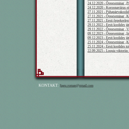
24.12.2020 - Õppeseminar „Pü
24.12.2020 - Koroonaviirus ei
27.11.2021 - Pühapäevakoolide 
27.11.2021 - Õppeseminar „Ku
27.11.2021 - Eesti õppekeeleg
29.11.2022 - Eesti koolides j
29.11.2022 - Õppeseminar „Vah
09.12.2023 - Õppeseminar „Int
09.12.2023 - Eesti koolides j
25.11.2024 - Õppeseminar „Ke
25.11.2024 - Eesti koolides t
22.09.2025 - Loquiz viktoriin
KONTAKT:
ljagu.roman@gmail.com