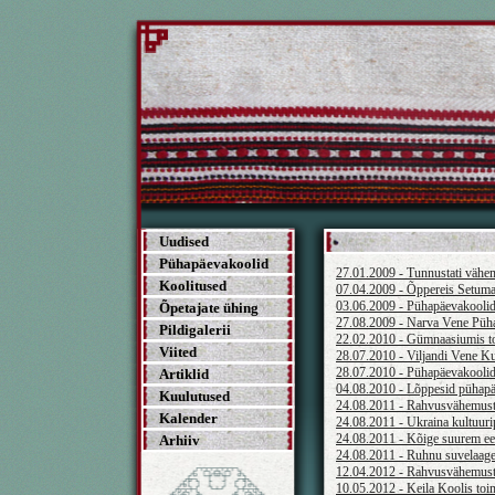
Uudised
Pühapäevakoolid
27.01.2009 - Tunnustati väh
Koolitused
07.04.2009 - Õppereis Setuma
03.06.2009 - Pühapäevakoolide
Õpetajate ühing
27.08.2009 - Narva Vene Püha
Pildigalerii
22.02.2010 - Gümnaasiumis t
Viited
28.07.2010 - Viljandi Vene K
28.07.2010 - Pühapäevakoolide
Artiklid
04.08.2010 - Lõppesid pühapäe
Kuulutused
24.08.2011 - Rahvusvähemuste
Kalender
24.08.2011 - Ukraina kultuuri
24.08.2011 - Kõige suurem ees
Arhiiv
24.08.2011 - Ruhnu suvelaager
12.04.2012 - Rahvusvähemuste
10.05.2012 - Keila Koolis toi