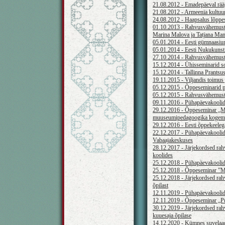
21.08.2012 - Emadepäeval rääg
21.08.2012 - Armeenia kultuur
24.08.2012 - Haapsalus lõppe
01.10.2013 - Rahvusvähemuste p
Marina Malova ja Tatjana Man
05.01.2014 - Eesti gümnaasiu
05.01.2014 - Eesti Nukukunsti
27.10.2014 - Rahvusvähemuste 
15.12.2014 - Ühisseminarid s
15.12.2014 - Tallinna Prants
19.11.2015 - Viljandis toimus 
05.12.2015 - Õppeseminarid pü
05.12.2015 - Rahvusvähemuste 
09.11.2016 - Pühapäevakoolide
29.12.2016 - Õppeseminar „M
muuseumipedagoogika kogemu
29.12.2016 - Eesti õppekeeleg
22.12.2017 - Pühapäevakoolide
Vabaajakeskuses
28.12.2017 - Järjekordsed rah
koolides
25.12.2018 - Pühapäevakoolide
25.12.2018 - Õppeseminar ”M
25.12.2018 - Järjekordsed rah
õpilast
12.11.2019 - Pühapäevakoolid
12.11.2019 - Õppeseminar „P
30.12.2019 - Järjekordsed rah
kuuesaja õpilase
14.12.2020 - Kümnes suvelaa