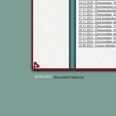
24.12.2020 - Õppeseminar „Pü
24.12.2020 - Koroonaviirus ei
27.11.2021 - Pühapäevakoolide 
27.11.2021 - Õppeseminar „Ku
27.11.2021 - Eesti õppekeeleg
29.11.2022 - Eesti koolides j
29.11.2022 - Õppeseminar „Vah
09.12.2023 - Õppeseminar „Int
09.12.2023 - Eesti koolides j
25.11.2024 - Õppeseminar „Ke
25.11.2024 - Eesti koolides t
22.09.2025 - Loquiz viktoriin
KONTAKT:
ljagu.roman@gmail.com