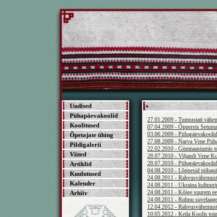
Uudised
Pühapäevakoolid
27.01.2009 - Tunnustati väh
Koolitused
07.04.2009 - Õppereis Setuma
03.06.2009 - Pühapäevakoolide
Õpetajate ühing
27.08.2009 - Narva Vene Püha
Pildigalerii
22.02.2010 - Gümnaasiumis t
Viited
28.07.2010 - Viljandi Vene K
28.07.2010 - Pühapäevakoolide
Artiklid
04.08.2010 - Lõppesid pühapäe
Kuulutused
24.08.2011 - Rahvusvähemuste
Kalender
24.08.2011 - Ukraina kultuuri
24.08.2011 - Kõige suurem ees
Arhiiv
24.08.2011 - Ruhnu suvelaager
12.04.2012 - Rahvusvähemuste
10.05.2012 - Keila Koolis toi