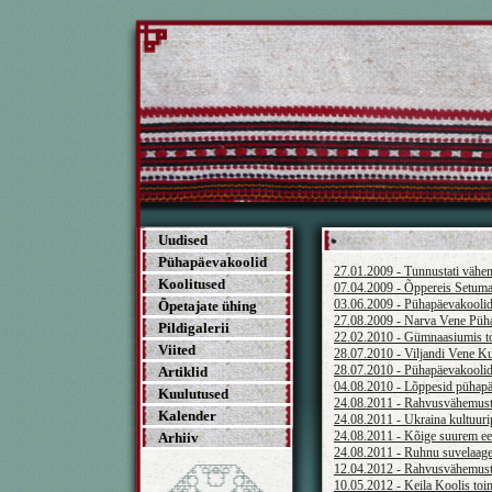
Uudised
Pühapäevakoolid
27.01.2009 - Tunnustati väh
Koolitused
07.04.2009 - Õppereis Setuma
03.06.2009 - Pühapäevakoolide
Õpetajate ühing
27.08.2009 - Narva Vene Püha
Pildigalerii
22.02.2010 - Gümnaasiumis t
Viited
28.07.2010 - Viljandi Vene K
28.07.2010 - Pühapäevakoolide
Artiklid
04.08.2010 - Lõppesid pühapäe
Kuulutused
24.08.2011 - Rahvusvähemuste
Kalender
24.08.2011 - Ukraina kultuuri
24.08.2011 - Kõige suurem ees
Arhiiv
24.08.2011 - Ruhnu suvelaager
12.04.2012 - Rahvusvähemuste
10.05.2012 - Keila Koolis toi